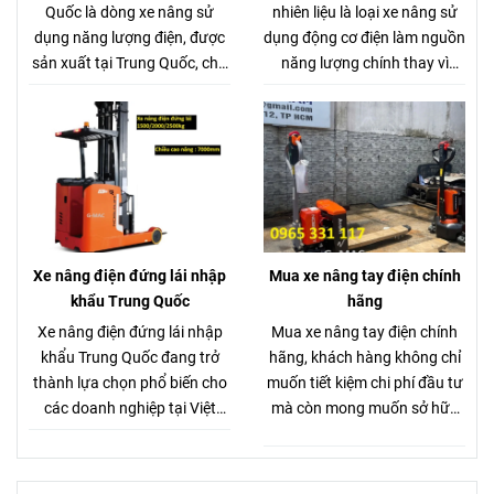
Quốc là dòng xe nâng sử
nhiên liệu là loại xe nâng sử
dụng năng lượng điện, được
dụng động cơ điện làm nguồn
sản xuất tại Trung Quốc, chủ
năng lượng chính thay vì
yếu phục vụ cho các hoạt
động cơ diesel hay xăng. Xe
động nâng hạ hàng hóa
nâng hàng điện tiết kiệm
trong nhà kho, nhà máy, siêu
nhiên liệu nguồn điện có thể
thị, bến bãi,... Xe nâng điện
được cung cấp từ ắc quy chì-
ngồi lái Trung Quốc vận hành
axit hoặc pin Lithium-ion, tùy
bằng bình ắc quy chì hoặc pin
thuộc vào model xe và công
Lithium, giúp tiết kiệm nhiên
nghệ sản xuất.
liệu và thân thiện với môi
Xe nâng điện đứng lái nhập
Mua xe nâng tay điện chính
trường so với xe nâng dầu
khẩu Trung Quốc
hãng
hoặc xăng.
Xe nâng điện đứng lái nhập
Mua xe nâng tay điện chính
khẩu Trung Quốc đang trở
hãng, khách hàng không chỉ
thành lựa chọn phổ biến cho
muốn tiết kiệm chi phí đầu tư
các doanh nghiệp tại Việt
mà còn mong muốn sở hữu
Nam. Với thiết kế nhỏ gọn,
sản phẩm chất lượng, bền bỉ
vận hành linh hoạt và giá
và hiệu quả.Vậy làm sao để
thành hợp lý, dòng xe nâng
chọn mua xe nâng tay điện