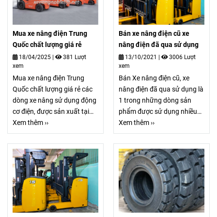
đối với mọi doanh nghiệp.
Quốc ngày càng được nhiều
doanh nghiệp Việt Nam lựa
chọn bởi mức giá hợp lý, hiệu
Mua xe nâng điện Trung
Bán xe nâng điện cũ xe
suất ổn định và khả năng
Quốc chất lượng giá rẻ
nâng điện đã qua sử dụng
đáp ứng tốt nhu cầu thực tế.
18/04/2025
|
381 Lượt
13/10/2021
|
3006 Lượt
xem
xem
Mua xe nâng điện Trung
Bán Xe nâng điện cũ, xe
Quốc chất lượng giá rẻ các
nâng điện đã qua sử dụng là
dòng xe nâng sử dụng động
1 trong những dòng sản
cơ điện, được sản xuất tại
phẩm được sử dụng nhiều
Trung Quốc bởi các thương
Xem thêm ››
nhất hiện này. 0977613537
Xem thêm ››
hiệu lớn Noblelift chuyên
G-Mac Việt Nam - Nhà cung
dòng xe nâng điện chất
cấp xe nâng điện cũ nhập
lượng cao giá rẻ.. Chúng sử
khẩu trên toàn quốc,
dụng nguồn năng lượng
Chuyên kinh doanh các mặt
điện từ ắc quy hoặc pin
hàng xe nâng hàng đã qua
lithium-ion để nâng, hạ và di
sử dụng, xe nâng điện cũ giá
chuyển hàng hóa.
tốt nhất.