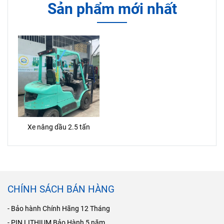
Sản phẩm mới nhất
điện đứng lái nhập khẩu
chính hãng với mức giá hợp
Trung Quốc này mang đến
lý?
hiệu quả tối ưu trong việc xếp
dỡ, nâng hạ hàng hóa tại kho
xưởng, siêu thị, nhà máy và
trung tâm logistics.
Xe nâng dầu 2.5 tấn
CHÍNH SÁCH BÁN HÀNG
- Bảo hành Chính Hãng 12 Tháng
- PIN LITHIUM Bảo Hành 5 năm