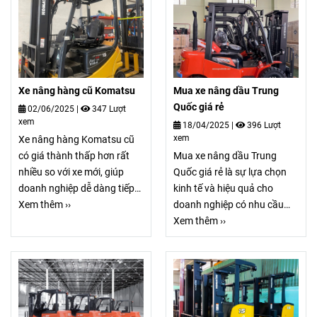
Xe nâng hàng cũ Komatsu
Mua xe nâng dầu Trung
Quốc giá rẻ
02/06/2025
|
347 Lượt
xem
18/04/2025
|
396 Lượt
xem
Xe nâng hàng Komatsu cũ
có giá thành thấp hơn rất
Mua xe nâng dầu Trung
nhiều so với xe mới, giúp
Quốc giá rẻ là sự lựa chọn
doanh nghiệp dễ dàng tiếp
kinh tế và hiệu quả cho
cận thiết bị nâng hạ hiện đại
Xem thêm ››
doanh nghiệp có nhu cầu
mà không cần bỏ ra ngân
vận chuyển, xếp dỡ hàng
Xem thêm ››
sách lớn. Xe nâng hàng
hóa ngày càng tăng cao, xe
Komatsu cũ thường được
nâng đã trở thành thiết bị
thiết kế tối ưu hóa trải
không thể thiếu trong các
nghiệm người dùng,chi phí
nhà máy, kho bãi và cảng
đầu tư là yếu tố quan trọng
biển.Xe nâng dầu Trung