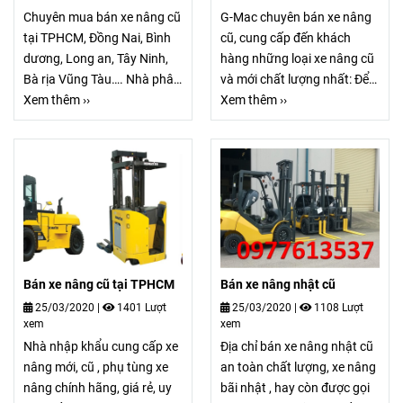
Chuyên mua bán xe nâng cũ
G-Mac chuyên bán xe nâng
tại TPHCM, Đồng Nai, Bình
cũ, cung cấp đến khách
dương, Long an, Tây Ninh,
hàng những loại xe nâng cũ
Bà rịa Vũng Tàu…. Nhà phân
và mới chất lượng nhất: Để
phối hàng đầu các dòng xe
Xem thêm ››
đảm bảo cho quá trình vận
Xem thêm ››
nâng cũ , xe nâng mới , xe
chuyển hàng hóa được diễn
nâng cũ tại tphcm , Xe nâng
ra một cách thuận lợi, G-
mới 100% Mitsubishi – Nhật
MAC luôn cố gắng đem đến
bản Japan. Hotline
cho khách hàng loại xe nâng
0977613537 Ms Trang
cũ và mới chất lượng Gọi
ngay 0977613537 Ms Trang
Bán xe nâng cũ tại TPHCM
Bán xe nâng nhật cũ
25/03/2020
|
1401 Lượt
25/03/2020
|
1108 Lượt
xem
xem
Nhà nhập khẩu cung cấp xe
Địa chỉ bán xe nâng nhật cũ
nâng mới, cũ , phụ tùng xe
an toàn chất lượng, xe nâng
nâng chính hãng, giá rẻ, uy
bãi nhật , hay còn được gọi