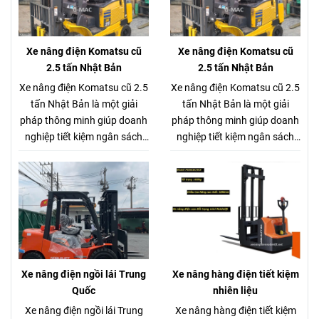
Xe nâng điện Komatsu cũ
Xe nâng điện Komatsu cũ
2.5 tấn Nhật Bản
2.5 tấn Nhật Bản
Xe nâng điện Komatsu cũ 2.5
Xe nâng điện Komatsu cũ 2.5
tấn Nhật Bản là một giải
tấn Nhật Bản là một giải
pháp thông minh giúp doanh
pháp thông minh giúp doanh
nghiệp tiết kiệm ngân sách
nghiệp tiết kiệm ngân sách
mà vẫn đảm bảo hiệu quả
mà vẫn đảm bảo hiệu quả
hoạt động. Dòng xe nâng
hoạt động. Dòng xe nâng
điện Komatsu cũ 2.5 tấn
điện Komatsu cũ 2.5 tấn
Nhật Bản là lựa chọn tối ưu
Nhật Bản là lựa chọn tối ưu
cho hầu hết các nhà máy, kho
cho hầu hết các nhà máy, kho
bãi, xưởng sản xuất. Với tải
bãi, xưởng sản xuất. Với tải
trọng nâng phù hợp, xe có
trọng nâng phù hợp, xe có
thể dễ dàng di chuyển và
thể dễ dàng di chuyển và
Xe nâng điện ngồi lái Trung
Xe nâng hàng điện tiết kiệm
nâng hạ nhiều loại hàng hóa
nâng hạ nhiều loại hàng hóa
Quốc
nhiên liệu
như pallet, vật liệu đóng kiện,
như pallet, vật liệu đóng kiện,
Xe nâng điện ngồi lái Trung
Xe nâng hàng điện tiết kiệm
thùng hàng, v.v…
thùng hàng, v.v…