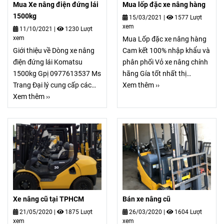
Mua Xe nâng điện đứng lái
Mua lốp đặc xe nâng hàng
1500kg
15/03/2021
|
1577 Lượt
xem
11/10/2021
|
1230 Lượt
xem
Mua Lốp đặc xe nâng hàng
Giới thiệu về Dòng xe nâng
Cam kết 100% nhập khẩu và
điện đứng lái Komatsu
phân phối Vỏ xe nâng chính
1500kg Gpị 0977613537 Ms
hãng Gía tốt nhất thị
Trang Đại lý cung cấp các
trường.. Hotline :
Xem thêm ››
dòng xe nâng chính hãng. G-
Xem thêm ››
0977613537 Ms Trang.
Mac Việt Nam phân phối xe
nâng điện ngồi lái, xe nâng
điện đứng lái, xe nâng tay
chạy điện , xe nâng chạy
dầu, xe nâng chạy xăng.....
Xe nâng cũ tại TPHCM
Bán xe nâng cũ
21/05/2020
|
1875 Lượt
26/03/2020
|
1604 Lượt
xem
xem