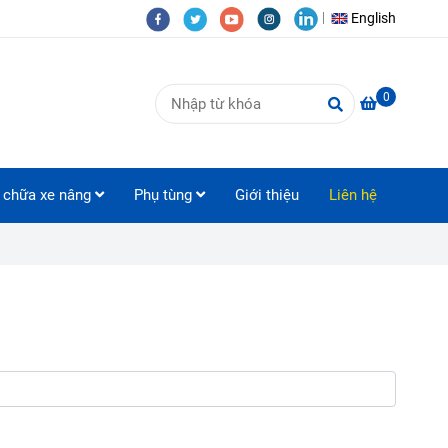
English
0
 chữa xe nâng
Phụ tùng
Giới thiệu
Liên hệ