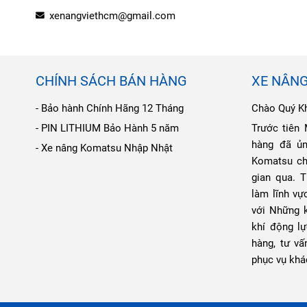
xenangviethcm@gmail.com
CHÍNH SÁCH BÁN HÀNG
XE NÂN
- Bảo hành Chính Hãng 12 Tháng
Chào Quý K
- PIN LITHIUM Bảo Hành 5 năm
Trước tiên
hàng đã ủ
- Xe nâng Komatsu Nhập Nhật
Komatsu ch
gian qua. 
làm lĩnh vự
với Những 
khí động l
hàng, tư vấ
phục vụ khá