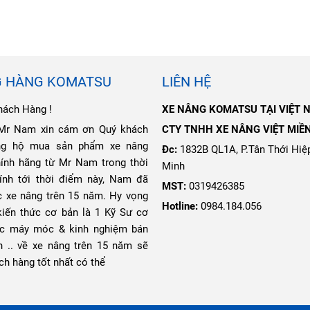
G HÀNG KOMATSU
LIÊN HỆ
hách Hàng !
XE NÂNG KOMATSU TẠI VIỆT 
 Mr Nam xin cám ơn Quý khách
CTY TNHH XE NÂNG VIỆT MIỀ
ng hộ mua sản phẩm xe nâng
Đc:
1832B QL1A, P.Tân Thới Hiệp
ính hãng từ Mr Nam trong thời
Minh
Tính tới thời điểm này, Nam đã
MST:
0319426385
c xe nâng trên 15 năm. Hy vọng
Hotline:
0984.184.056
kiến thức cơ bản là 1 Kỹ Sư cơ
ực máy móc & kinh nghiệm bán
n .. về xe nâng trên 15 năm sẽ
ch hàng tốt nhất có thể