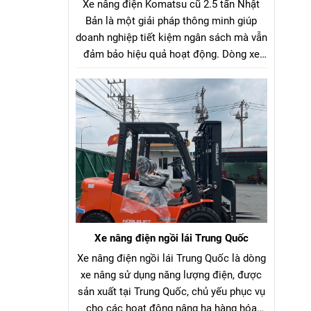
Xe nâng điện Komatsu cũ 2.5 tấn Nhật
Bản là một giải pháp thông minh giúp
doanh nghiệp tiết kiệm ngân sách mà vẫn
đảm bảo hiệu quả hoạt động. Dòng xe
nâng điện Komatsu cũ 2.5 tấn Nhật Bản
là lựa chọn tối ưu cho hầu hết các nhà
máy, kho bãi, xưởng sản xuất. Với tải
trọng nâng phù hợp, xe có thể dễ dàng di
chuyển và nâng hạ nhiều loại hàng hóa
như pallet, vật liệu đóng kiện, thùng hàng,
v.v…
Xe nâng điện ngồi lái Trung Quốc
Xe nâng điện ngồi lái Trung Quốc là dòng
xe nâng sử dụng năng lượng điện, được
sản xuất tại Trung Quốc, chủ yếu phục vụ
cho các hoạt động nâng hạ hàng hóa