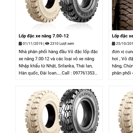
Lốp đặc xe nâng 7.00-12
Lốp đặc x
01/11/2019
|
2310 Lượt xem
25/10/20
Nhà phân phối hàng đầu Vỏ đặc lốp đặc
đơn vị cun
xe nâng 7.00-12 và các loại vỏ xe nâng
hơi , Vỏ đ
Nhập khẩu từ Nhật, Srilanka, Thái lan,
hãng, Chúng tôi chuyên Nhập khẩu và
Hàn quốc, Đài loan…..Call : 0977613537
phân phối 
Mrs Trang - Công ty TNHH Công NGhệ
nâng chính
G-Mac Việt Nam
Mrs Trang