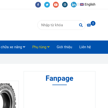
English
0
 chữa xe nâng
Phụ tùng
Giới thiệu
Liên hệ
Fanpage