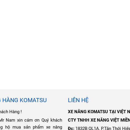
G HÀNG KOMATSU
LIÊN HỆ
hách Hàng !
XE NÂNG KOMATSU TẠI VIỆT 
 Mr Nam xin cám ơn Quý khách
CTY TNHH XE NÂNG VIỆT MIỀ
ng hộ mua sản phẩm xe nâng
Đc:
1832B QL1A, P.Tân Thới Hiệp