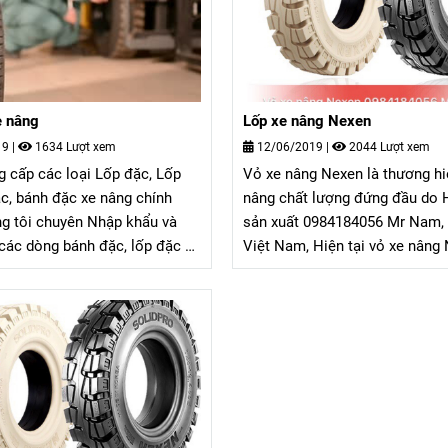
e nâng
Lốp xe nâng Nexen
19
|
1634 Lượt xem
12/06/2019
|
2044 Lượt xem
g cấp các loại Lốp đặc, Lốp
Vỏ xe nâng Nexen là thương hi
ặc, bánh đặc xe nâng chính
nâng chất lượng đứng đầu do
sản xuất 0984184056 Mr Nam
các dòng bánh đặc, lốp đặc xe
Việt Nam, Hiện tại vỏ xe nâng
 hãng. Hotline: 0977613537
được khách hàng sử dụng xe 
giá là loại vò xe tốt nhất so vớ
vỏ xe khác ngay cả tốt hơn cá
hiệu vỏ xe của Nhật sản xuât, 
Nexen có độ bền cao, rất lâu 
nâng Nexen chạy êm, không bị
không bị tuông mâm như các 
hiệu vỏ xe nâng khác