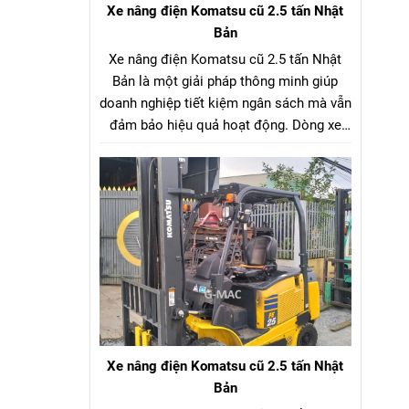
Xe nâng điện Komatsu cũ 2.5 tấn Nhật
Bản
Xe nâng điện Komatsu cũ 2.5 tấn Nhật
Bản là một giải pháp thông minh giúp
doanh nghiệp tiết kiệm ngân sách mà vẫn
đảm bảo hiệu quả hoạt động. Dòng xe
nâng điện Komatsu cũ 2.5 tấn Nhật Bản
là lựa chọn tối ưu cho hầu hết các nhà
máy, kho bãi, xưởng sản xuất. Với tải
trọng nâng phù hợp, xe có thể dễ dàng di
chuyển và nâng hạ nhiều loại hàng hóa
như pallet, vật liệu đóng kiện, thùng hàng,
v.v…
Xe nâng điện Komatsu cũ 2.5 tấn Nhật
Bản