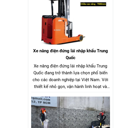
công nghệ sản xuất.
Xe nâng điện đứng lái nhập khẩu Trung
Quốc
Xe nâng điện đứng lái nhập khẩu Trung
Quốc đang trở thành lựa chọn phổ biến
cho các doanh nghiệp tại Việt Nam. Với
thiết kế nhỏ gọn, vận hành linh hoạt và
giá thành hợp lý, dòng xe nâng điện đứng
lái nhập khẩu Trung Quốc này mang đến
hiệu quả tối ưu trong việc xếp dỡ, nâng
hạ hàng hóa tại kho xưởng, siêu thị, nhà
máy và trung tâm logistics.