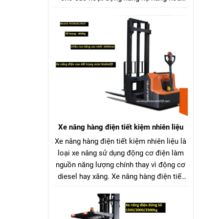
trong nhà kho, nhà máy, siêu thị, bến
bãi,... Xe nâng điện ngồi lái Trung Quốc
vận hành bằng bình ắc quy chì hoặc pin
Lithium, giúp tiết kiệm nhiên liệu và thân
thiện với môi trường so với xe nâng dầu
hoặc xăng.
Xe nâng hàng điện tiết kiệm nhiên liệu
Xe nâng hàng điện tiết kiệm nhiên liệu là
loại xe nâng sử dụng động cơ điện làm
nguồn năng lượng chính thay vì động cơ
diesel hay xăng. Xe nâng hàng điện tiết
kiệm nhiên liệu nguồn điện có thể được
cung cấp từ ắc quy chì-axit hoặc pin
Lithium-ion, tùy thuộc vào model xe và