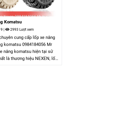
ng Komatsu
19
|
2993 Lượt xem
chuyên cung cấp lốp xe nâng
ng komatsu 0984184056 Mr
e nâng komatsu hiện tại sử
hất là thương hiệu NEXEN, lốp
ệu NEXEN giá rẻ tuy sản xuất
ốc nhưng chất lượng có thể
 nhất trong các thương hiệu lốp
a Nhật và Hàn Quốc ở thời
tại