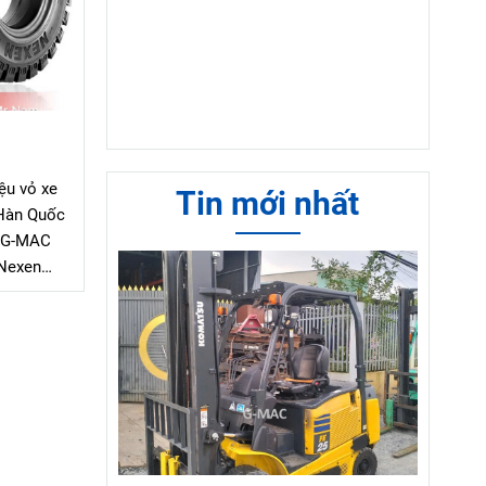
ệu vỏ xe
Tin mới nhất
 Hàn Quốc
, G-MAC
 Nexen
nậng đánh
i các loại
c thương
Vỏ xe nâng
mòn, vỏ xe
 nứt hay
thương