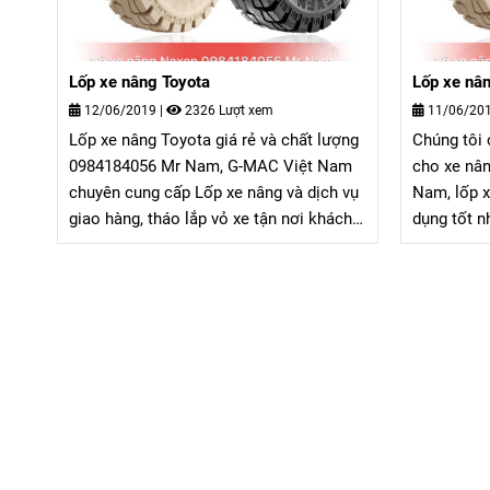
Lốp xe nâng Toyota
Lốp xe nâ
12/06/2019
|
2326 Lượt xem
11/06/20
Lốp xe nâng Toyota giá rẻ và chất lượng
Chúng tôi 
0984184056 Mr Nam, G-MAC Việt Nam
cho xe nâ
chuyên cung cấp Lốp xe nâng và dịch vụ
Nam, lốp x
giao hàng, tháo lắp vỏ xe tận nơi khách
dụng tốt n
hàng sử dụng. Hiện tại chúng tôi đang
xe nâng hi
cung cấp lốp xe nâng toyota, lốp xe nâng
tại Hàn Qu
toyota thương hiệu NEXEN lá thương
nói là tốt
hiệu lốp xe nâng chất lượng đứng đầu
xe nâng củ
trong thị trường lốp xe ở thời điểm hiện
điểm hiện 
tại được khách hàng đánh giá