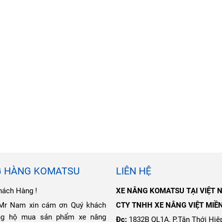
G HÀNG KOMATSU
LIÊN HỆ
hách Hàng !
XE NÂNG KOMATSU TẠI VIỆT 
 Mr Nam xin cám ơn Quý khách
CTY TNHH XE NÂNG VIỆT MIỀ
ng hộ mua sản phẩm xe nâng
Đc:
1832B QL1A, P.Tân Thới Hiệp