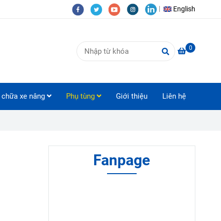
English
0
 chữa xe nâng
Phụ tùng
Giới thiệu
Liên hệ
Fanpage