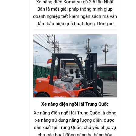
Xe nâng điện Komatsu cũ 2.5 tấn Nhật
Bản là một giải pháp thông minh giúp
doanh nghiệp tiết kiệm ngân sách mà vẫn
đảm bảo hiệu quả hoạt động. Dòng xe
nâng điện Komatsu cũ 2.5 tấn Nhật Bản
là lựa chọn tối ưu cho hầu hết các nhà
máy, kho bãi, xưởng sản xuất. Với tải
trọng nâng phù hợp, xe có thể dễ dàng di
chuyển và nâng hạ nhiều loại hàng hóa
như pallet, vật liệu đóng kiện, thùng hàng,
v.v…
Xe nâng điện ngồi lái Trung Quốc
Xe nâng điện ngồi lái Trung Quốc là dòng
xe nâng sử dụng năng lượng điện, được
sản xuất tại Trung Quốc, chủ yếu phục vụ
cho các hoạt động nâng hạ hàng hóa