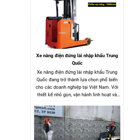
công nghệ sản xuất.
Xe nâng điện đứng lái nhập khẩu Trung
Quốc
Xe nâng điện đứng lái nhập khẩu Trung
Quốc đang trở thành lựa chọn phổ biến
cho các doanh nghiệp tại Việt Nam. Với
thiết kế nhỏ gọn, vận hành linh hoạt và
giá thành hợp lý, dòng xe nâng điện đứng
lái nhập khẩu Trung Quốc này mang đến
hiệu quả tối ưu trong việc xếp dỡ, nâng
hạ hàng hóa tại kho xưởng, siêu thị, nhà
máy và trung tâm logistics.