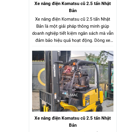
Xe nâng điện Komatsu cũ 2.5 tấn Nhật
Bản
Xe nâng điện Komatsu cũ 2.5 tấn Nhật
Bản là một giải pháp thông minh giúp
doanh nghiệp tiết kiệm ngân sách mà vẫn
đảm bảo hiệu quả hoạt động. Dòng xe
nâng điện Komatsu cũ 2.5 tấn Nhật Bản
là lựa chọn tối ưu cho hầu hết các nhà
máy, kho bãi, xưởng sản xuất. Với tải
trọng nâng phù hợp, xe có thể dễ dàng di
chuyển và nâng hạ nhiều loại hàng hóa
như pallet, vật liệu đóng kiện, thùng hàng,
v.v…
Xe nâng điện Komatsu cũ 2.5 tấn Nhật
Bản