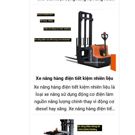
trong nhà kho, nhà máy, siêu thị, bến
bãi,... Xe nâng điện ngồi lái Trung Quốc
vận hành bằng bình ắc quy chì hoặc pin
Lithium, giúp tiết kiệm nhiên liệu và thân
thiện với môi trường so với xe nâng dầu
hoặc xăng.
Xe nâng hàng điện tiết kiệm nhiên liệu
Xe nâng hàng điện tiết kiệm nhiên liệu là
loại xe nâng sử dụng động cơ điện làm
nguồn năng lượng chính thay vì động cơ
diesel hay xăng. Xe nâng hàng điện tiết
kiệm nhiên liệu nguồn điện có thể được
cung cấp từ ắc quy chì-axit hoặc pin
Lithium-ion, tùy thuộc vào model xe và