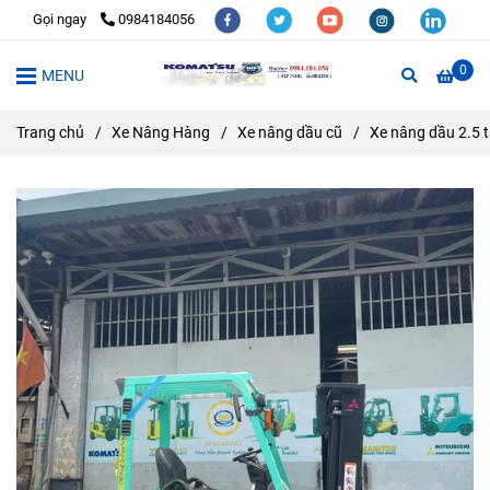
Gọi ngay
0984184056
0
MENU
Trang chủ
/
Xe Nâng Hàng
/
Xe nâng dầu cũ
/
Xe nâng dầu 2.5 