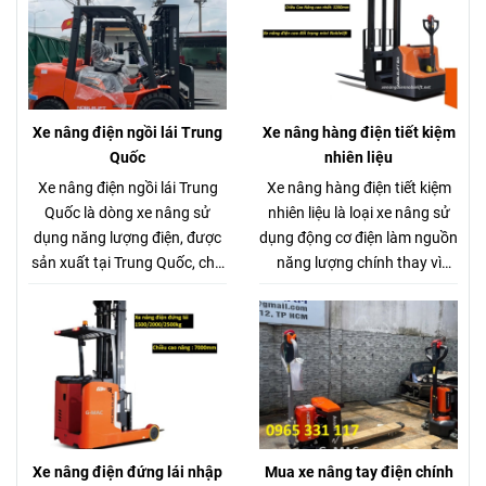
Nhật Bản là lựa chọn tối ưu
Nhật Bản là lựa chọn tối ưu
cho hầu hết các nhà máy, kho
cho hầu hết các nhà máy, kho
bãi, xưởng sản xuất. Với tải
bãi, xưởng sản xuất. Với tải
trọng nâng phù hợp, xe có
trọng nâng phù hợp, xe có
thể dễ dàng di chuyển và
thể dễ dàng di chuyển và
Xe nâng điện ngồi lái Trung
Xe nâng hàng điện tiết kiệm
nâng hạ nhiều loại hàng hóa
nâng hạ nhiều loại hàng hóa
Quốc
nhiên liệu
như pallet, vật liệu đóng kiện,
như pallet, vật liệu đóng kiện,
Xe nâng điện ngồi lái Trung
Xe nâng hàng điện tiết kiệm
thùng hàng, v.v…
thùng hàng, v.v…
Quốc là dòng xe nâng sử
nhiên liệu là loại xe nâng sử
dụng năng lượng điện, được
dụng động cơ điện làm nguồn
sản xuất tại Trung Quốc, chủ
năng lượng chính thay vì
yếu phục vụ cho các hoạt
động cơ diesel hay xăng. Xe
động nâng hạ hàng hóa
nâng hàng điện tiết kiệm
trong nhà kho, nhà máy, siêu
nhiên liệu nguồn điện có thể
thị, bến bãi,... Xe nâng điện
được cung cấp từ ắc quy chì-
ngồi lái Trung Quốc vận hành
axit hoặc pin Lithium-ion, tùy
bằng bình ắc quy chì hoặc pin
thuộc vào model xe và công
Lithium, giúp tiết kiệm nhiên
nghệ sản xuất.
liệu và thân thiện với môi
Xe nâng điện đứng lái nhập
Mua xe nâng tay điện chính