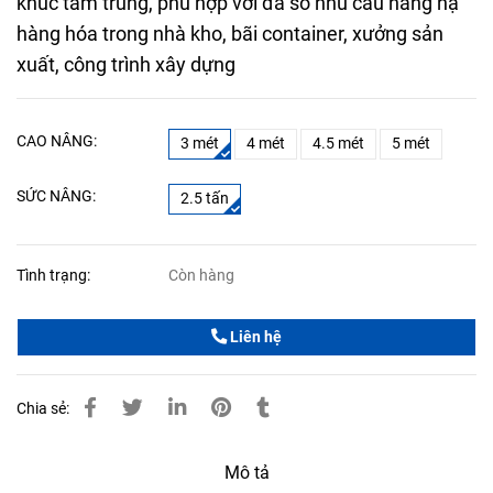
khúc tầm trung, phù hợp với đa số nhu cầu nâng hạ
hàng hóa trong nhà kho, bãi container, xưởng sản
xuất, công trình xây dựng
CAO NÂNG:
3 mét
4 mét
4.5 mét
5 mét
SỨC NÂNG:
2.5 tấn
Tình trạng:
Còn hàng
Liên hệ
Chia sẻ:
Mô tả