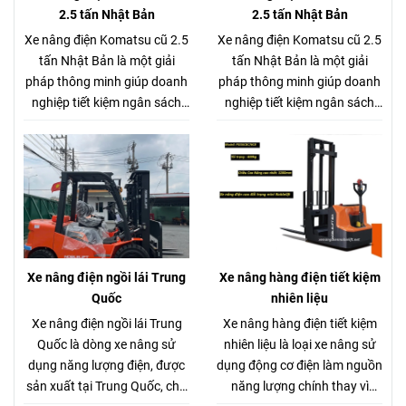
2.5 tấn Nhật Bản
2.5 tấn Nhật Bản
Xe nâng điện Komatsu cũ 2.5
Xe nâng điện Komatsu cũ 2.5
tấn Nhật Bản là một giải
tấn Nhật Bản là một giải
pháp thông minh giúp doanh
pháp thông minh giúp doanh
nghiệp tiết kiệm ngân sách
nghiệp tiết kiệm ngân sách
mà vẫn đảm bảo hiệu quả
mà vẫn đảm bảo hiệu quả
hoạt động. Dòng xe nâng
hoạt động. Dòng xe nâng
điện Komatsu cũ 2.5 tấn
điện Komatsu cũ 2.5 tấn
Nhật Bản là lựa chọn tối ưu
Nhật Bản là lựa chọn tối ưu
cho hầu hết các nhà máy, kho
cho hầu hết các nhà máy, kho
bãi, xưởng sản xuất. Với tải
bãi, xưởng sản xuất. Với tải
trọng nâng phù hợp, xe có
trọng nâng phù hợp, xe có
thể dễ dàng di chuyển và
thể dễ dàng di chuyển và
Xe nâng điện ngồi lái Trung
Xe nâng hàng điện tiết kiệm
nâng hạ nhiều loại hàng hóa
nâng hạ nhiều loại hàng hóa
Quốc
nhiên liệu
như pallet, vật liệu đóng kiện,
như pallet, vật liệu đóng kiện,
Xe nâng điện ngồi lái Trung
Xe nâng hàng điện tiết kiệm
thùng hàng, v.v…
thùng hàng, v.v…
Quốc là dòng xe nâng sử
nhiên liệu là loại xe nâng sử
dụng năng lượng điện, được
dụng động cơ điện làm nguồn
sản xuất tại Trung Quốc, chủ
năng lượng chính thay vì