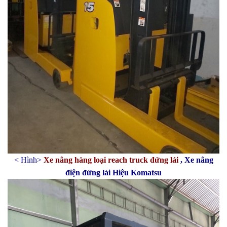
< Hình>
Xe nâng hàng loại reach truck đứng lái
, Xe nâng
điện đứng lái Hiệu Komatsu