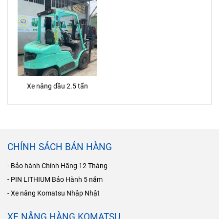
dỡ, nâng hạ hàng hóa tại kho
xưởng, siêu thị, nhà máy và
trung tâm logistics.
Xe nâng dầu 2.5 tấn
CHÍNH SÁCH BÁN HÀNG
- Bảo hành Chính Hãng 12 Tháng
- PIN LITHIUM Bảo Hành 5 năm
- Xe nâng Komatsu Nhập Nhật
XE NÂNG HÀNG KOMATSU