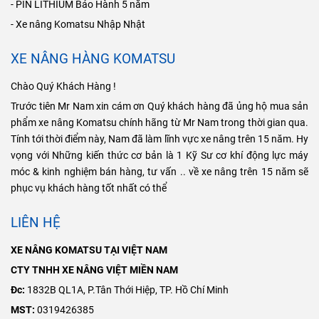
- PIN LITHIUM Bảo Hành 5 năm
- Xe nâng Komatsu Nhập Nhật
XE NÂNG HÀNG KOMATSU
Chào Quý Khách Hàng !
Trước tiên Mr Nam xin cám ơn Quý khách hàng đã ủng hộ mua sản
phẩm xe nâng Komatsu chính hãng từ Mr Nam trong thời gian qua.
Tính tới thời điểm này, Nam đã làm lĩnh vực xe nâng trên 15 năm. Hy
vọng với Những kiến thức cơ bản là 1 Kỹ Sư cơ khí động lực máy
móc & kinh nghiệm bán hàng, tư vấn .. về xe nâng trên 15 năm sẽ
phục vụ khách hàng tốt nhất có thể
LIÊN HỆ
XE NÂNG KOMATSU TẠI VIỆT NAM
CTY TNHH XE NÂNG VIỆT MIỀN NAM
Đc:
1832B QL1A, P.Tân Thới Hiệp, TP. Hồ Chí Minh
MST:
0319426385