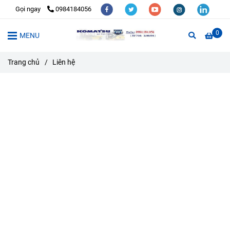
Gọi ngay
0984184056
0
MENU
Trang chủ
/
Liên hệ