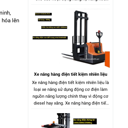
trong nhà kho, nhà máy, siêu thị, bến
minh,
bãi,... Xe nâng điện ngồi lái Trung Quốc
vận hành bằng bình ắc quy chì hoặc pin
 hóa lên
Lithium, giúp tiết kiệm nhiên liệu và thân
thiện với môi trường so với xe nâng dầu
hoặc xăng.
Xe nâng hàng điện tiết kiệm nhiên liệu
Xe nâng hàng điện tiết kiệm nhiên liệu là
loại xe nâng sử dụng động cơ điện làm
nguồn năng lượng chính thay vì động cơ
diesel hay xăng. Xe nâng hàng điện tiết
kiệm nhiên liệu nguồn điện có thể được
cung cấp từ ắc quy chì-axit hoặc pin
Lithium-ion, tùy thuộc vào model xe và