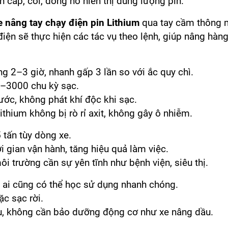
n cấp, còi, đồng hồ hiển thị dung lượng pin.
e nâng tay chạy điện pin Lithium
qua tay cầm thông 
ện sẽ thực hiện các tác vụ theo lệnh, giúp nâng hàng
g 2–3 giờ, nhanh gấp 3 lần so với ắc quy chì.
–3000 chu kỳ sạc.
c, không phát khí độc khi sạc.
ithium không bị rò rỉ axit, không gây ô nhiễm.
 tấn tùy dòng xe.
i gian vận hành, tăng hiệu quả làm việc.
i trường cần sự yên tĩnh như bệnh viện, siêu thị.
, ai cũng có thể học sử dụng nhanh chóng.
ặc sạc rời.
iệu, không cần bảo dưỡng động cơ như xe nâng dầu.