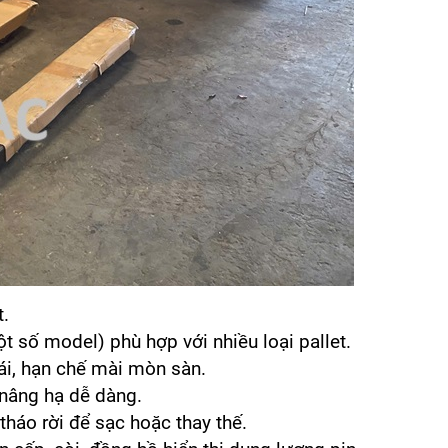
t.
t số model) phù hợp với nhiều loại pallet.
ái, hạn chế mài mòn sàn.
 nâng hạ dễ dàng.
 tháo rời để sạc hoặc thay thế.