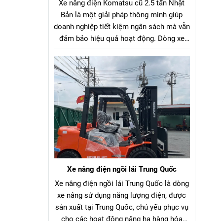
Xe nâng điện Komatsu cũ 2.5 tấn Nhật
Bản là một giải pháp thông minh giúp
doanh nghiệp tiết kiệm ngân sách mà vẫn
đảm bảo hiệu quả hoạt động. Dòng xe
nâng điện Komatsu cũ 2.5 tấn Nhật Bản
là lựa chọn tối ưu cho hầu hết các nhà
máy, kho bãi, xưởng sản xuất. Với tải
trọng nâng phù hợp, xe có thể dễ dàng di
chuyển và nâng hạ nhiều loại hàng hóa
như pallet, vật liệu đóng kiện, thùng hàng,
v.v…
Xe nâng điện ngồi lái Trung Quốc
Xe nâng điện ngồi lái Trung Quốc là dòng
xe nâng sử dụng năng lượng điện, được
sản xuất tại Trung Quốc, chủ yếu phục vụ
cho các hoạt động nâng hạ hàng hóa