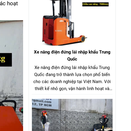
công nghệ sản xuất.
ác hoạt
Xe nâng điện đứng lái nhập khẩu Trung
Quốc
Xe nâng điện đứng lái nhập khẩu Trung
Quốc đang trở thành lựa chọn phổ biến
cho các doanh nghiệp tại Việt Nam. Với
thiết kế nhỏ gọn, vận hành linh hoạt và
giá thành hợp lý, dòng xe nâng điện đứng
lái nhập khẩu Trung Quốc này mang đến
hiệu quả tối ưu trong việc xếp dỡ, nâng
hạ hàng hóa tại kho xưởng, siêu thị, nhà
máy và trung tâm logistics.