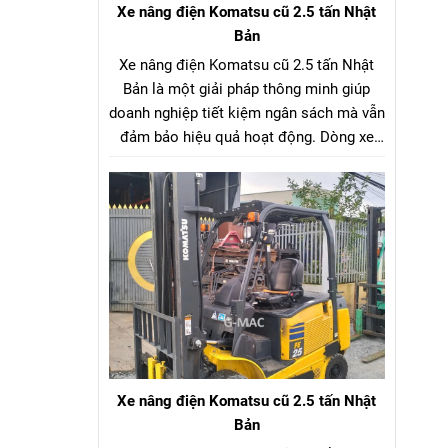
Xe nâng điện Komatsu cũ 2.5 tấn Nhật
Bản
Xe nâng điện Komatsu cũ 2.5 tấn Nhật
Bản là một giải pháp thông minh giúp
doanh nghiệp tiết kiệm ngân sách mà vẫn
đảm bảo hiệu quả hoạt động. Dòng xe
nâng điện Komatsu cũ 2.5 tấn Nhật Bản
là lựa chọn tối ưu cho hầu hết các nhà
máy, kho bãi, xưởng sản xuất. Với tải
trọng nâng phù hợp, xe có thể dễ dàng di
chuyển và nâng hạ nhiều loại hàng hóa
như pallet, vật liệu đóng kiện, thùng hàng,
v.v…
Xe nâng điện Komatsu cũ 2.5 tấn Nhật
Bản