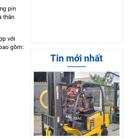
ụng
pin
à thân
ợp với
 bao gồm:
Tin mới nhất