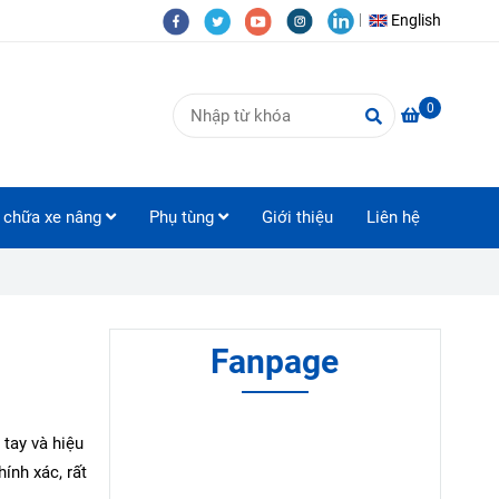
English
0
 chữa xe nâng
Phụ tùng
Giới thiệu
Liên hệ
Fanpage
 tay và hiệu
hính xác, rất