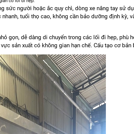
an có lối đi hẹp.
ng sức người hoặc ắc quy chì, dòng xe nâng tay sử d
 nhanh, tuổi thọ cao, không cần bảo dưỡng định kỳ, v
nhỏ gọn, dễ dàng di chuyển trong các lối đi hẹp, phù h
 vực sản xuất có không gian hạn chế. Cấu tạo cơ bản