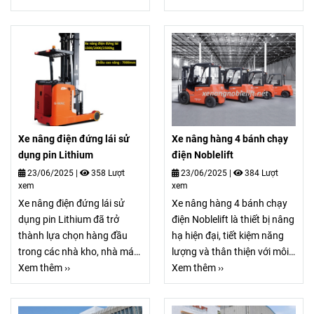
bền bỉ và hiệu quả.Vậy làm
động vận chuyển và nâng
sao để chọn mua xe nâng
hạ hàng hóa. Khi mua xe
tay điện chính hãng với mức
nâng điện tại TP.HCM, khách
giá hợp lý?
hàng dễ dàng tiếp cận với
các dịch vụ hậu mãi chuyên
nghiệp như bảo hành, sửa
chữa, cung cấp phụ tùng
thay thế và bảo trì định kỳ.
Xe nâng điện đứng lái sử
Xe nâng hàng 4 bánh chạy
dụng pin Lithium
điện Noblelift
23/06/2025
|
358 Lượt
23/06/2025
|
384 Lượt
xem
xem
Xe nâng điện đứng lái sử
Xe nâng hàng 4 bánh chạy
dụng pin Lithium đã trở
điện Noblelift là thiết bị nâng
thành lựa chọn hàng đầu
hạ hiện đại, tiết kiệm năng
trong các nhà kho, nhà máy,
lượng và thân thiện với môi
trung tâm logistics và hệ
Xem thêm ››
trường ngày càng tăng cao.
Xem thêm ››
thống phân phối hiện đại. Xe
Xe nâng hàng 4 bánh chạy
nâng điện đứng lái sử dụng
điện Noblelift là một trong