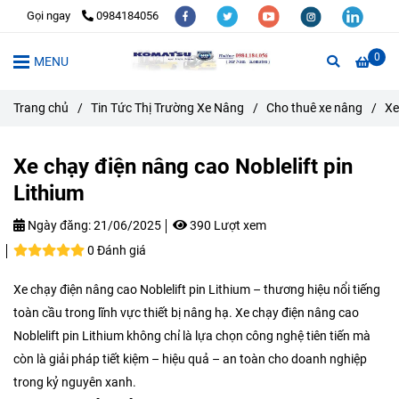
Gọi ngay
0984184056
0
MENU
Trang chủ
/
Tin Tức Thị Trường Xe Nâng
/
Cho thuê xe nâng
/
Xe
Xe chạy điện nâng cao Noblelift pin
Lithium
Ngày đăng:
21/06/2025
390 Lượt xem
0 Đánh giá
Xe chạy điện nâng cao Noblelift pin Lithium – thương hiệu nổi tiếng
toàn cầu trong lĩnh vực thiết bị nâng hạ. Xe chạy điện nâng cao
Noblelift pin Lithium không chỉ là lựa chọn công nghệ tiên tiến mà
còn là giải pháp tiết kiệm – hiệu quả – an toàn cho doanh nghiệp
trong kỷ nguyên xanh.