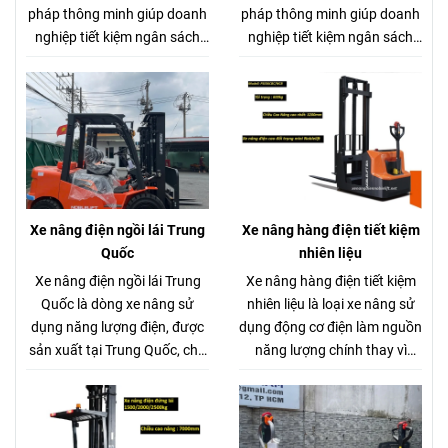
pháp thông minh giúp doanh
pháp thông minh giúp doanh
nghiệp tiết kiệm ngân sách
nghiệp tiết kiệm ngân sách
mà vẫn đảm bảo hiệu quả
mà vẫn đảm bảo hiệu quả
hoạt động. Dòng xe nâng
hoạt động. Dòng xe nâng
điện Komatsu cũ 2.5 tấn
điện Komatsu cũ 2.5 tấn
Nhật Bản là lựa chọn tối ưu
Nhật Bản là lựa chọn tối ưu
cho hầu hết các nhà máy, kho
cho hầu hết các nhà máy, kho
bãi, xưởng sản xuất. Với tải
bãi, xưởng sản xuất. Với tải
trọng nâng phù hợp, xe có
trọng nâng phù hợp, xe có
thể dễ dàng di chuyển và
thể dễ dàng di chuyển và
Xe nâng điện ngồi lái Trung
Xe nâng hàng điện tiết kiệm
nâng hạ nhiều loại hàng hóa
nâng hạ nhiều loại hàng hóa
Quốc
nhiên liệu
như pallet, vật liệu đóng kiện,
như pallet, vật liệu đóng kiện,
Xe nâng điện ngồi lái Trung
Xe nâng hàng điện tiết kiệm
thùng hàng, v.v…
thùng hàng, v.v…
Quốc là dòng xe nâng sử
nhiên liệu là loại xe nâng sử
dụng năng lượng điện, được
dụng động cơ điện làm nguồn
sản xuất tại Trung Quốc, chủ
năng lượng chính thay vì
yếu phục vụ cho các hoạt
động cơ diesel hay xăng. Xe
động nâng hạ hàng hóa
nâng hàng điện tiết kiệm
trong nhà kho, nhà máy, siêu
nhiên liệu nguồn điện có thể
thị, bến bãi,... Xe nâng điện
được cung cấp từ ắc quy chì-