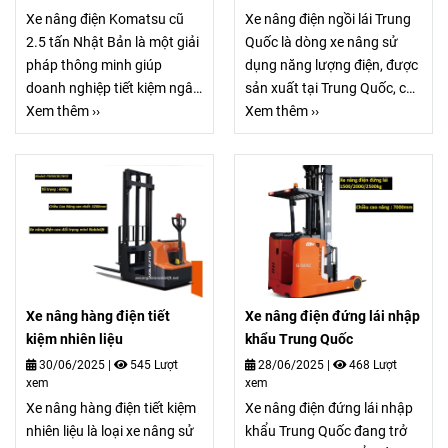
Xe nâng điện Komatsu cũ
Xe nâng điện ngồi lái Trung
2.5 tấn Nhật Bản là một giải
Quốc là dòng xe nâng sử
pháp thông minh giúp
dụng năng lượng điện, được
doanh nghiệp tiết kiệm ngân
sản xuất tại Trung Quốc, chủ
sách mà vẫn đảm bảo hiệu
Xem thêm ››
yếu phục vụ cho các hoạt
Xem thêm ››
quả hoạt động. Dòng xe
động nâng hạ hàng hóa
nâng điện Komatsu cũ 2.5
trong nhà kho, nhà máy, siêu
tấn Nhật Bản là lựa chọn tối
thị, bến bãi,... Xe nâng điện
ưu cho hầu hết các nhà máy,
ngồi lái Trung Quốc vận
kho bãi, xưởng sản xuất. Với
hành bằng bình ắc quy chì
tải trọng nâng phù hợp, xe
hoặc pin Lithium, giúp tiết
có thể dễ dàng di chuyển và
kiệm nhiên liệu và thân thiện
nâng hạ nhiều loại hàng hóa
với môi trường so với xe
Xe nâng hàng điện tiết
Xe nâng điện đứng lái nhập
như pallet, vật liệu đóng
nâng dầu hoặc xăng.
kiệm nhiên liệu
khẩu Trung Quốc
kiện, thùng hàng, v.v…
30/06/2025
|
545 Lượt
28/06/2025
|
468 Lượt
xem
xem
Xe nâng hàng điện tiết kiệm
Xe nâng điện đứng lái nhập
nhiên liệu là loại xe nâng sử
khẩu Trung Quốc đang trở