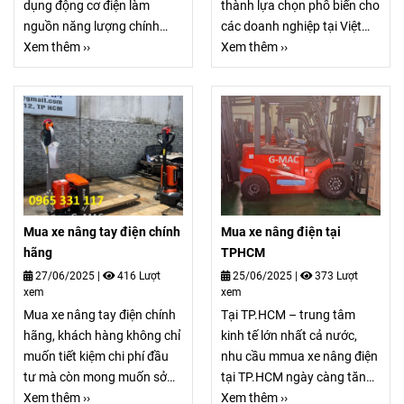
dụng động cơ điện làm
thành lựa chọn phổ biến cho
nguồn năng lượng chính
các doanh nghiệp tại Việt
thay vì động cơ diesel hay
Xem thêm ››
Nam. Với thiết kế nhỏ gọn,
Xem thêm ››
xăng. Xe nâng hàng điện tiết
vận hành linh hoạt và giá
kiệm nhiên liệu nguồn điện
thành hợp lý, dòng xe nâng
có thể được cung cấp từ ắc
điện đứng lái nhập khẩu
quy chì-axit hoặc pin
Trung Quốc này mang đến
Lithium-ion, tùy thuộc vào
hiệu quả tối ưu trong việc
model xe và công nghệ sản
xếp dỡ, nâng hạ hàng hóa
xuất.
tại kho xưởng, siêu thị, nhà
máy và trung tâm logistics.
Mua xe nâng tay điện chính
Mua xe nâng điện tại
hãng
TPHCM
27/06/2025
|
416 Lượt
25/06/2025
|
373 Lượt
xem
xem
Mua xe nâng tay điện chính
Tại TP.HCM – trung tâm
hãng, khách hàng không chỉ
kinh tế lớn nhất cả nước,
muốn tiết kiệm chi phí đầu
nhu cầu mmua xe nâng điện
tư mà còn mong muốn sở
tại TP.HCM ngày càng tăng
hữu sản phẩm chất lượng,
Xem thêm ››
cao nhằm tối ưu hóa hoạt
Xem thêm ››