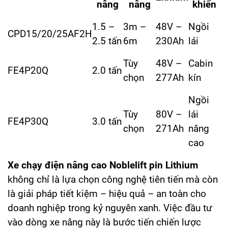
nâng
nâng
khiển
1.5 –
3m –
48V –
Ngồi
CPD15/20/25AF2H
2.5 tấn
6m
230Ah
lái
Tùy
48V –
Cabin
FE4P20Q
2.0 tấn
chọn
277Ah
kín
Ngồi
Tùy
80V –
lái
FE4P30Q
3.0 tấn
chọn
271Ah
nâng
cao
Xe chạy điện nâng cao Noblelift pin Lithium
không chỉ là lựa chọn công nghệ tiên tiến mà còn
là giải pháp tiết kiệm – hiệu quả – an toàn cho
doanh nghiệp trong kỷ nguyên xanh. Việc đầu tư
vào dòng xe nâng này là bước tiến chiến lược