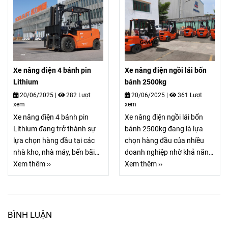
pin Lithium nhờ thiết kế nhỏ
những dòng sản phẩm tiêu
gọn, khả năng xoay trở linh
biểu đáp ứng hoàn hảo các
hoạt cùng công nghệ pin
tiêu chí đó.
tiên tiến, dòng xe nâng này
mang lại hiệu suất làm việc
vượt trội và tiết kiệm chi phí
Xe nâng điện 4 bánh pin
Xe nâng điện ngồi lái bốn
vận hành.
Lithium
bánh 2500kg
20/06/2025
|
282 Lượt
20/06/2025
|
361 Lượt
xem
xem
Xe nâng điện 4 bánh pin
Xe nâng điện ngồi lái bốn
Lithium đang trở thành sự
bánh 2500kg đang là lựa
lựa chọn hàng đầu tại các
chọn hàng đầu của nhiều
nhà kho, nhà máy, bến bãi
doanh nghiệp nhờ khả năng
và khu công nghiệp nhờ
Xem thêm ››
vận hành mạnh mẽ, tiết kiệm
Xem thêm ››
những ưu điểm vượt trội về
chi phí và thân thiện với môi
hiệu năng, độ bền và chi phí
trường. Xe nâng điện ngồi lái
vận hành thấp. Xe nâng điện
bốn bánh 2500kg phù hợp
4 bánh pin Lithium giúp xe di
với nhu cầu nâng hạ trong
BÌNH LUẬN
chuyển vững chắc hơn so
nhà xưởng, kho bãi hiện nay.