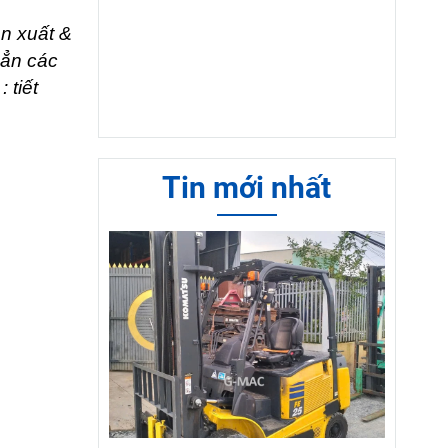
ản xuất &
hẳn các
 tiết
Tin mới nhất