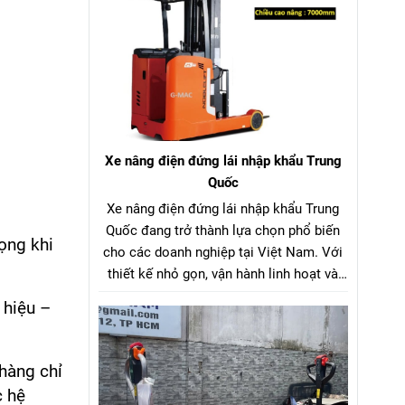
công nghệ sản xuất.
Xe nâng điện đứng lái nhập khẩu Trung
Quốc
Xe nâng điện đứng lái nhập khẩu Trung
Quốc đang trở thành lựa chọn phổ biến
rọng khi
cho các doanh nghiệp tại Việt Nam. Với
thiết kế nhỏ gọn, vận hành linh hoạt và
giá thành hợp lý, dòng xe nâng điện đứng
 hiệu –
lái nhập khẩu Trung Quốc này mang đến
hiệu quả tối ưu trong việc xếp dỡ, nâng
hạ hàng hóa tại kho xưởng, siêu thị, nhà
 hàng chỉ
máy và trung tâm logistics.
c hệ