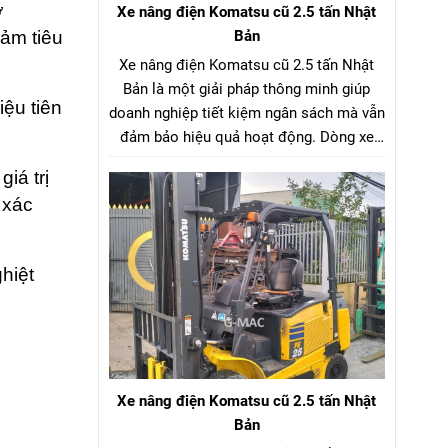
ơ
Xe nâng điện Komatsu cũ 2.5 tấn Nhật
ảm tiêu
Bản
Xe nâng điện Komatsu cũ 2.5 tấn Nhật
Bản là một giải pháp thông minh giúp
ệu tiên
doanh nghiệp tiết kiệm ngân sách mà vẫn
đảm bảo hiệu quả hoạt động. Dòng xe
nâng điện Komatsu cũ 2.5 tấn Nhật Bản
iá trị
là lựa chọn tối ưu cho hầu hết các nhà
 xác
máy, kho bãi, xưởng sản xuất. Với tải
trọng nâng phù hợp, xe có thể dễ dàng di
chuyển và nâng hạ nhiều loại hàng hóa
hiệt
như pallet, vật liệu đóng kiện, thùng hàng,
v.v…
Xe nâng điện Komatsu cũ 2.5 tấn Nhật
Bản