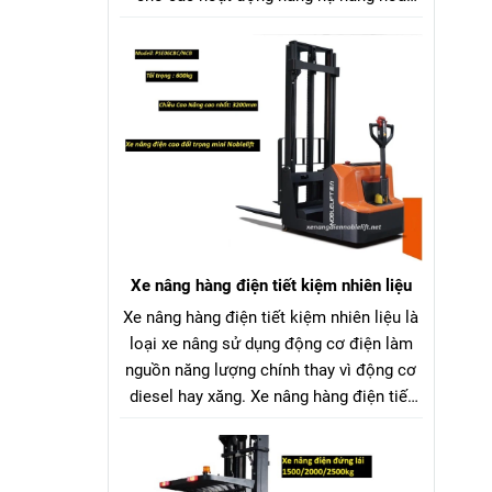
trong nhà kho, nhà máy, siêu thị, bến
bãi,... Xe nâng điện ngồi lái Trung Quốc
vận hành bằng bình ắc quy chì hoặc pin
Lithium, giúp tiết kiệm nhiên liệu và thân
thiện với môi trường so với xe nâng dầu
hoặc xăng.
Xe nâng hàng điện tiết kiệm nhiên liệu
Xe nâng hàng điện tiết kiệm nhiên liệu là
loại xe nâng sử dụng động cơ điện làm
nguồn năng lượng chính thay vì động cơ
diesel hay xăng. Xe nâng hàng điện tiết
kiệm nhiên liệu nguồn điện có thể được
cung cấp từ ắc quy chì-axit hoặc pin
Lithium-ion, tùy thuộc vào model xe và