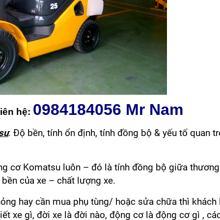
0984184056 Mr Nam
iên hệ:
su
: Độ bền, tính ổn định, tính đồng bộ & yếu tố quan t
ng cơ Komatsu luôn – đó là tính đồng bộ giữa thương
bền của xe – chất lượng xe.
ư hỏng hay cần mua phụ tùng/ hoặc sửa chữa thì khách
t xe gì, đời xe là đời nào, động cơ là động cơ gì , cá