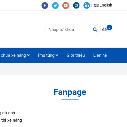
English
0
 chữa xe nâng
Phụ tùng
Giới thiệu
Liên hệ
Fanpage
g có nhà
 thì xe nâng