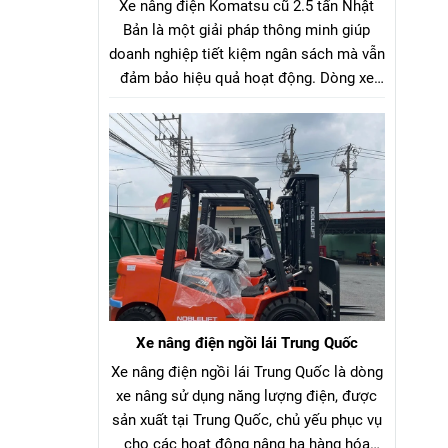
Xe nâng điện Komatsu cũ 2.5 tấn Nhật
Bản là một giải pháp thông minh giúp
doanh nghiệp tiết kiệm ngân sách mà vẫn
đảm bảo hiệu quả hoạt động. Dòng xe
nâng điện Komatsu cũ 2.5 tấn Nhật Bản
là lựa chọn tối ưu cho hầu hết các nhà
máy, kho bãi, xưởng sản xuất. Với tải
trọng nâng phù hợp, xe có thể dễ dàng di
chuyển và nâng hạ nhiều loại hàng hóa
như pallet, vật liệu đóng kiện, thùng hàng,
v.v…
Xe nâng điện ngồi lái Trung Quốc
Xe nâng điện ngồi lái Trung Quốc là dòng
xe nâng sử dụng năng lượng điện, được
sản xuất tại Trung Quốc, chủ yếu phục vụ
cho các hoạt động nâng hạ hàng hóa