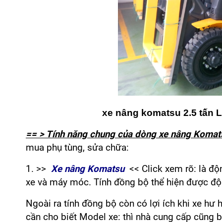
xe nâng komatsu 2.5 tấn L
== > Tính năng chung của dòng xe nâng Komat
mua phụ tùng, sửa chữa:
1. >>
Xe nâng Komatsu
<< Click xem rõ: là độ
xe và máy móc. Tính đồng bộ thể hiện được độ 
Ngoài ra tính đồng bộ còn có lợi ích khi xe h
cần cho biết Model xe: thì nhà cung cấp cũng biế