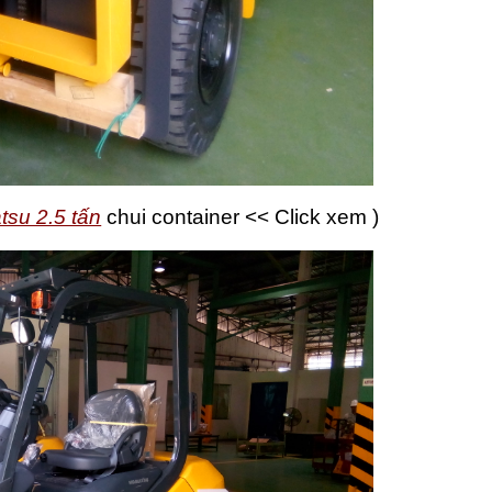
su 2.5 tấn
chui container << Click xem )