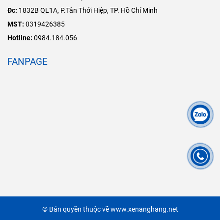
Đc:
1832B QL1A, P.Tân Thới Hiệp, TP. Hồ Chí Minh
MST:
0319426385
Hotline:
0984.184.056
FANPAGE
© Bản quyền thuộc về www.xenanghang.net