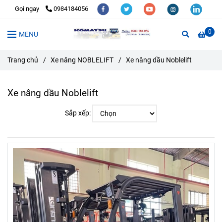
Gọi ngay
0984184056
0
MENU
Trang chủ
/
Xe nâng NOBLELIFT
/
Xe nâng dầu Noblelift
Xe nâng dầu Noblelift
Sắp xếp: