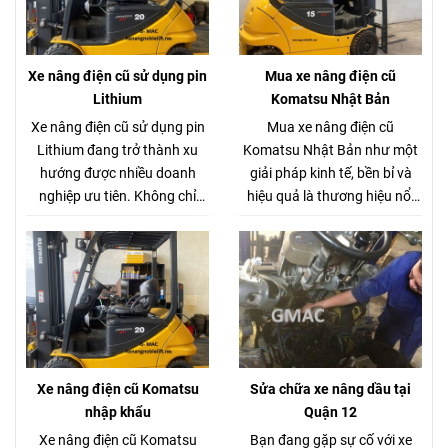
Xe nâng điện cũ sử dụng pin
Mua xe nâng điện cũ
Lithium
Komatsu Nhật Bản
Xe nâng điện cũ sử dụng pin
Mua xe nâng điện cũ
Lithium đang trở thành xu
Komatsu Nhật Bản như một
hướng được nhiều doanh
giải pháp kinh tế, bền bỉ và
nghiệp ưu tiên. Không chỉ
hiệu quả là thương hiệu nổi
giúp tiết kiệm chi phí, dòng xe
tiếng toàn cầu với độ bền
này còn mang lại hiệu suất
vượt trội, khả năng vận hành
vận hành cao, thân thiện với
ổn định và tiết kiệm năng
môi trường và dễ bảo trì. Vậy
lượng. Mua xe nâng điện cũ
xe nâng điện cũ sử dụng pin
Komatsu Nhật Bản là sở hữu
Lithium có thực sự là lựa
một chiếc xe nâng cũ chất
chọn đáng đầu tư? Hãy cùng
lượng cao, nhập khẩu từ
khám phá chi tiết trong bài
Nhật Bản giúp doanh nghiệp
Xe nâng điện cũ Komatsu
Sửa chữa xe nâng dầu tại
viết sau.
tối ưu chi phí mà vẫn đảm
nhập khẩu
Quận 12
bảo hiệu suất công việc.
Xe nâng điện cũ Komatsu
Bạn đang gặp sự cố với xe