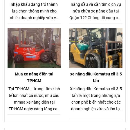
nhập khẩu đang trở thành
nâng dầu và cần tìm dịch vụ
lựa chọn thông minh cho
sửa chữa xe nâng dầu tại
nhiều doanh nghiệp vừa và
Quận 12? Chúng tôi cung cấp
nhỏ tại Việt Nam. Với chất
dịch vụ sửa chữa xe nâng
lượng đến từ thương hiệu
dầu tận nơi tại Quận 12 với
Nhật Bản, độ bền vượt trội và
đội ngũ kỹ thuật viên chuyên
mức giá hợp lý, Xe nâng điện
môn cao, trang bị đầy đủ
cũ Komatsu nhập khẩu là sự
dụng cụ và thiết bị chẩn đoán
đầu tư tiết kiệm nhưng vẫn
hiện đại.
đảm bảo hiệu suất làm việc
cao.
Mua xe nâng điện tại
xe nâng dầu Komatsu cũ 3.5
TPHCM
tấn
Tại TP.HCM – trung tâm kinh
Xe nâng dầu Komatsu cũ 3.5
tế lớn nhất cả nước, nhu cầu
tấn là một trong những lựa
mmua xe nâng điện tại
chọn phổ biến nhất cho các
TP.HCM ngày càng tăng cao
doanh nghiệp vừa và lớn tại
nhằm tối ưu hóa hoạt động
TP.HCM. Xe nâng dầu
vận chuyển và nâng hạ hàng
Komatsu cũ 3.5 tấn với khả
hóa. Khi mua xe nâng điện tại
năng vận hành mạnh mẽ,