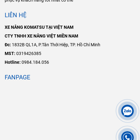
phục vụ khách hàng tốt nhất có thể
LIÊN HỆ
XE NÂNG KOMATSU TẠI VIỆT NAM
CTY TNHH XE NÂNG VIỆT MIỀN NAM
Đc:
1832B QL1A, P.Tân Thới Hiệp, TP. Hồ Chí Minh
MST:
0319426385
Hotline:
0984.184.056
FANPAGE