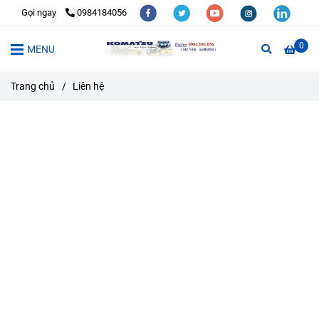
Gọi ngay
0984184056
0
MENU
Trang chủ
/
Liên hệ