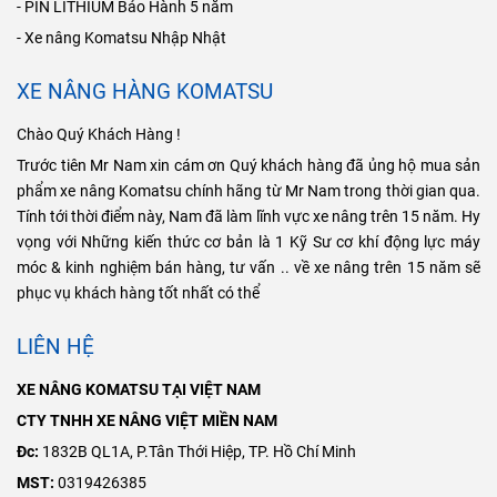
- PIN LITHIUM Bảo Hành 5 năm
- Xe nâng Komatsu Nhập Nhật
XE NÂNG HÀNG KOMATSU
Chào Quý Khách Hàng !
Trước tiên Mr Nam xin cám ơn Quý khách hàng đã ủng hộ mua sản
phẩm xe nâng Komatsu chính hãng từ Mr Nam trong thời gian qua.
Tính tới thời điểm này, Nam đã làm lĩnh vực xe nâng trên 15 năm. Hy
vọng với Những kiến thức cơ bản là 1 Kỹ Sư cơ khí động lực máy
móc & kinh nghiệm bán hàng, tư vấn .. về xe nâng trên 15 năm sẽ
phục vụ khách hàng tốt nhất có thể
LIÊN HỆ
XE NÂNG KOMATSU TẠI VIỆT NAM
CTY TNHH XE NÂNG VIỆT MIỀN NAM
Đc:
1832B QL1A, P.Tân Thới Hiệp, TP. Hồ Chí Minh
MST:
0319426385